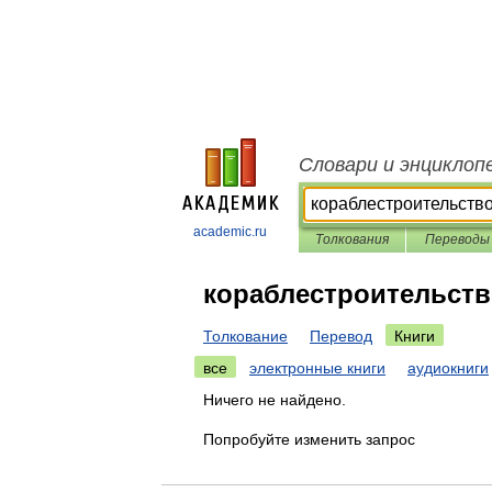
Словари и энциклоп
academic.ru
Толкования
Переводы
кораблестроительст
Толкование
Перевод
Книги
все
электронные книги
аудиокниги
Ничего не найдено.
Попробуйте изменить запрос