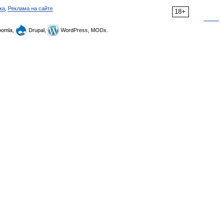
ка
,
Реклама на сайте
18+
omla,
Drupal,
WordPress, MODx.